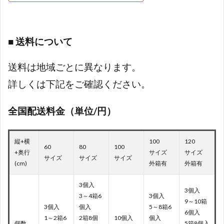
■ 送料について
送料は地域ごとに異なります。
詳しくは下記をご確認ください。
全国配送料金（単位/円）
縦+横
100
120
60
80
100
+奥行
サイズ
サイズ
サイズ
サイズ
サイズ
(cm)
外箱有
外箱有
3個入
3個入
3～4箱6
3個入
9～10箱
3個入
個入
5～8箱6
6個入
1～2箱6
2箱8個
10個入
個入
個数
5箱8個入